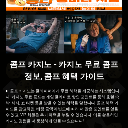
콤프 카지노 - 카지노 무료 콤프
정보, 콤프 혜택 가이드
콤프 카지노는 플레이어에게 무료 혜택을 제공하는 시스템입니
다. 카지노 무료 콤프는 게임 플레이로 쌓인 포인트를 통해 호텔 숙
박, 식사, 쇼 티켓 등을 받을 수 있는 혜택을 말합니다. 콤프 혜택 가
이드를 참고하면, 베팅 금액과 빈도에 따라 더 많은 포인트를 얻을
수 있고, VIP 회원은 추가 혜택을 누릴 수 있습니다. 이를 활용하면
카지노 경험을 더 풍성하게 만들 수 있습니다!