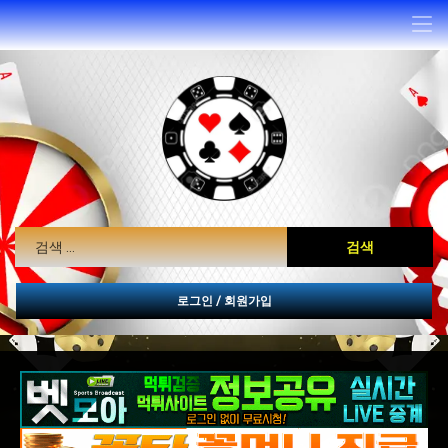
콤프란 무엇인가
콘
콤프 얻는 방법
텐
츠
콤프 사용 가이드
로
바
로
카지노별 콤프 비교
가
기
콤프 
콤프 관련 팁과 이야기
검색:
로그인
/
회원가입