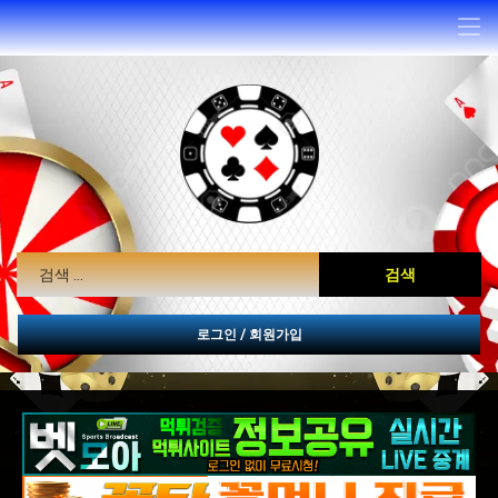
콤프란 무엇인가
콘
콤프 얻는 방법
텐
츠
콤프 사용 가이드
로
바
로
카지노별 콤프 비교
가
기
콤프 
콤프 관련 팁과 이야기
검색:
로그인
/
회원가입