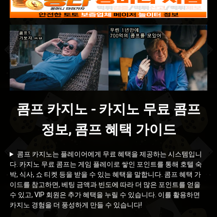
콤프 카지노 - 카지노 무료 콤프
정보, 콤프 혜택 가이드
콤프 카지노는 플레이어에게 무료 혜택을 제공하는 시스템입니
다. 카지노 무료 콤프는 게임 플레이로 쌓인 포인트를 통해 호텔 숙
박, 식사, 쇼 티켓 등을 받을 수 있는 혜택을 말합니다. 콤프 혜택 가
이드를 참고하면, 베팅 금액과 빈도에 따라 더 많은 포인트를 얻을
수 있고, VIP 회원은 추가 혜택을 누릴 수 있습니다. 이를 활용하면
카지노 경험을 더 풍성하게 만들 수 있습니다!